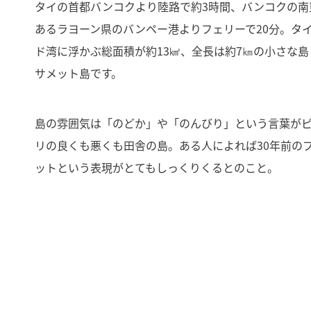
タイの首都バンコクより陸路で約3時間、バンコクの南
あるラヨーン県のバンペー港よりフェリーで20分。タ
ド湾に浮かぶ総面積が約13㎢、全長は約7㎞の小さな島
サメット島です。
島の雰囲気は「のどか」や「のんびり」という言葉が
リの良くも悪くも田舎の島。ある人によれば30年前の
ットという表現がとてもしっくりくるとのこと。