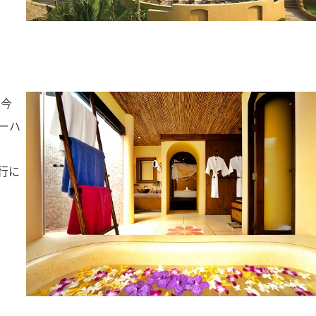
、今
リーハ
行に