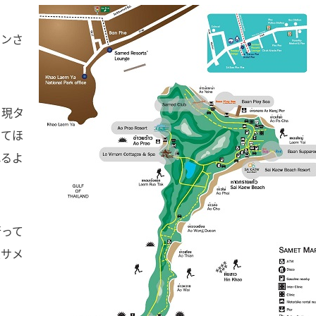
ョンさ
、現タ
ってほ
れるよ
行って
度サメ