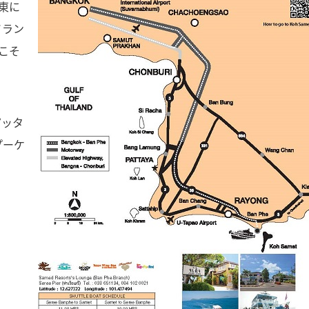
東に
イラン
こそ
ピッタ
プーケ