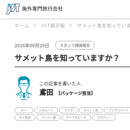
ホーム
JST掲示板
サメット島を知ってい
2016年09月29日
スタッフ帰国報告
サメット島を知っていますか？
この記事を書いた人
鳶田
【パッケージ担当】
タイ
ハネムーン
アジア
サメット島
アジアリゾート
タイ航空
バンペー港
サイケオビーチ
パラディー