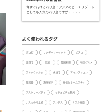
今すぐ行けるバリ島！アジアのビーチリゾート
としても人気のバリ島ですが・・・・
よく使われるタグ
河坊街
サタデーマーケット
ピスコ
霊隠寺
西湖
韓国料理
韓国グルメ
ストックホルム
永福寺
アマンファユン
龍陽路
海外留学
高校生ホームスティ
ラストサーズディ
マチュピチュ観光
ナスカの地上絵
アンデス
ナスカ高原