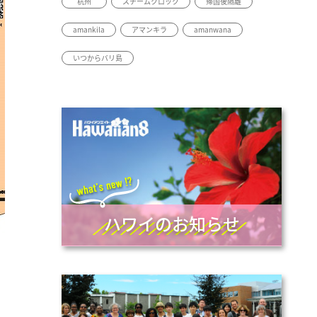
杭州
スチームクロック
帰国後隔離
amankila
アマンキラ
amanwana
いつからバリ島
ハワイのお知らせ