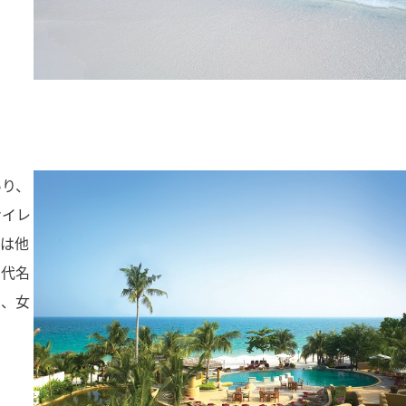
あり、
ンイレ
たは他
の代名
め、女