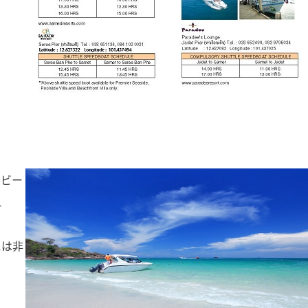
のビー
ュ
には非