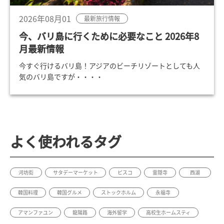
2026年08月01
最新旅行情報
今、バリ島に行くために必要なこと 2026年8
月最新情報
今すぐ行けるバリ島！アジアのビーチリゾートとしても人
気のバリ島ですが・・・・
よく使われるタグ
河坊街
サタデーマーケット
ピスコ
霊隠寺
西湖
韓国料理
韓国グルメ
ストックホルム
永福寺
アマンファユン
龍陽路
海外留学
高校生ホームスティ