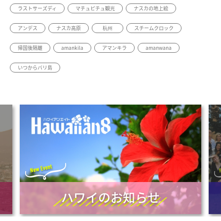
ラストサーズディ
マチュピチュ観光
ナスカの地上絵
アンデス
ナスカ高原
杭州
スチームクロック
帰国後隔離
amankila
アマンキラ
amanwana
いつからバリ島
ハワイのお知らせ