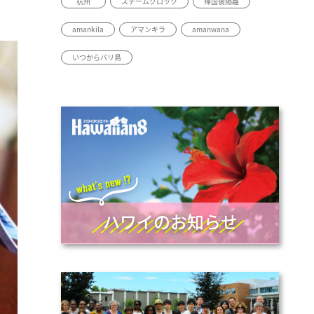
杭州
スチームクロック
帰国後隔離
amankila
アマンキラ
amanwana
いつからバリ島
ハワイのお知らせ