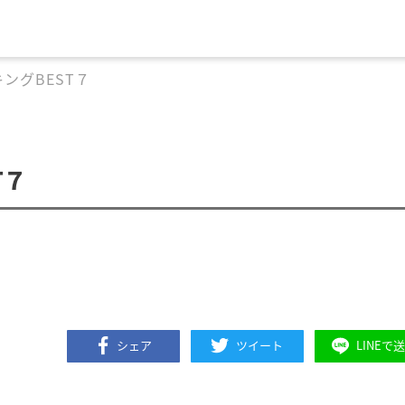
ングBEST７
T７
シェア
ツイート
LINEで