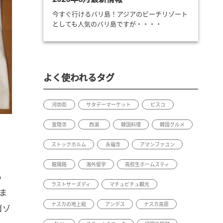
今すぐ行けるバリ島！アジアのビーチリゾート
としても人気のバリ島ですが・・・・
よく使われるタグ
河坊街
サタデーマーケット
ピスコ
霊隠寺
西湖
韓国料理
韓国グルメ
ストックホルム
永福寺
アマンファユン
龍陽路
海外留学
高校生ホームスティ
あ
ラストサーズディ
マチュピチュ観光
ま
ナスカの地上絵
アンデス
ナスカ高原
ゴゾ