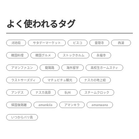
よく使われるタグ
河坊街
サタデーマーケット
ピスコ
霊隠寺
西湖
韓国料理
韓国グルメ
ストックホルム
永福寺
アマンファユン
龍陽路
海外留学
高校生ホームスティ
ラストサーズディ
マチュピチュ観光
ナスカの地上絵
アンデス
ナスカ高原
杭州
スチームクロック
帰国後隔離
amankila
アマンキラ
amanwana
いつからバリ島