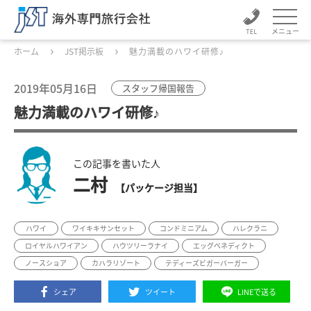
メニュー
ホーム
JST掲示板
魅力満載のハワイ研修♪
2019年05月16日
スタッフ帰国報告
魅力満載のハワイ研修♪
この記事を書いた人
二村
【パッケージ担当】
ハワイ
ワイキキサンセット
コンドミニアム
ハレクラニ
ロイヤルハワイアン
ハウツリーラナイ
エッグベネディクト
ノースショア
カハラリゾート
テディーズビガーバーガー
シェア
ツイート
LINEで送る