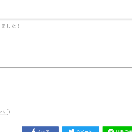
きました！
アム
シェア
ツイート
LINEで