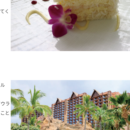
みてく
テル
アウラ
うこと