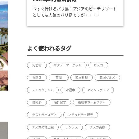
今すぐ行けるバリ島！アジアのビーチリゾート
としても人気のバリ島ですが・・・・
よく使われるタグ
河坊街
サタデーマーケット
ピスコ
霊隠寺
西湖
韓国料理
韓国グルメ
ストックホルム
永福寺
アマンファユン
龍陽路
海外留学
高校生ホームスティ
ラストサーズディ
マチュピチュ観光
ナスカの地上絵
アンデス
ナスカ高原