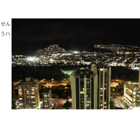
ません
いうハ