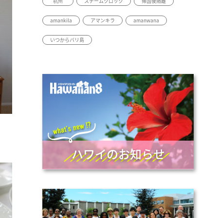
杭州
スチームクロック
帰国後隔離
amankila
アマンキラ
amanwana
いつからバリ島
ハワイのお知らせ