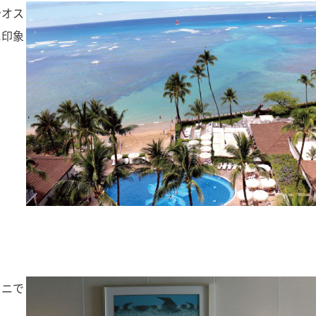
やオス
に印象
ラニで