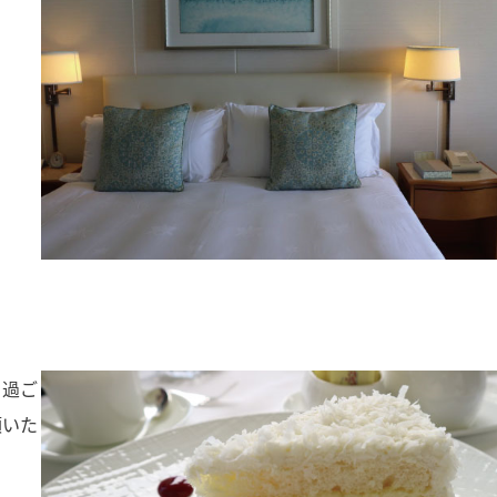
り過ご
頂いた