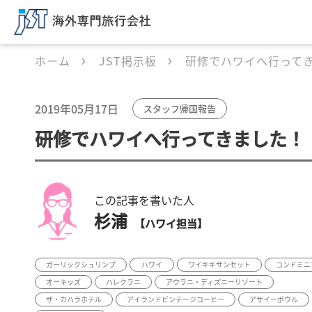
ホーム
JST掲示板
研修でハワイへ行って
2019年05月17日
スタッフ帰国報告
研修でハワイへ行ってきました！
この記事を書いた人
杉浦
【ハワイ担当】
ガーリックシュリンプ
ハワイ
ワイキキサンセット
コンドミニ
オーキッズ
ハレクラニ
アウラニ・ディズニーリゾート
ザ・カハラホテル
アイランドビンテージコーヒー
アサイーボウル