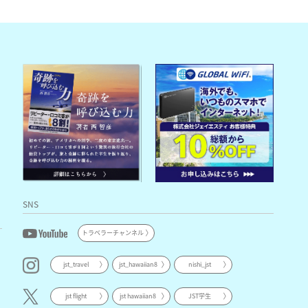
SNS
トラベラーチャンネル
jst_travel
jst_hawaiian8
nishi_jst
jst flight
jst hawaiian8
JST学生