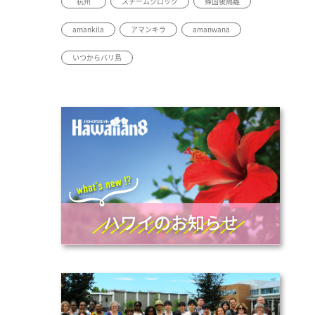
杭州
スチームクロック
帰国後隔離
amankila
アマンキラ
amanwana
いつからバリ島
ハワイのお知らせ