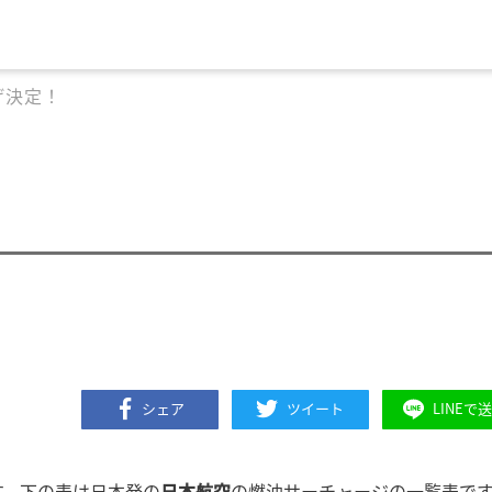
げ決定！
シェア
ツイート
LINEで
す。下の表は日本発の
日本航空
の燃油サーチャージの一覧表で