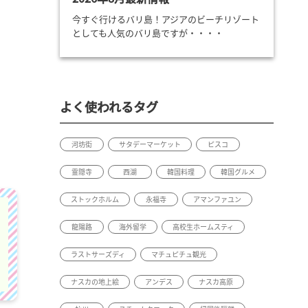
今すぐ行けるバリ島！アジアのビーチリゾート
としても人気のバリ島ですが・・・・
よく使われるタグ
河坊街
サタデーマーケット
ピスコ
霊隠寺
西湖
韓国料理
韓国グルメ
ストックホルム
永福寺
アマンファユン
龍陽路
海外留学
高校生ホームスティ
ラストサーズディ
マチュピチュ観光
ナスカの地上絵
アンデス
ナスカ高原