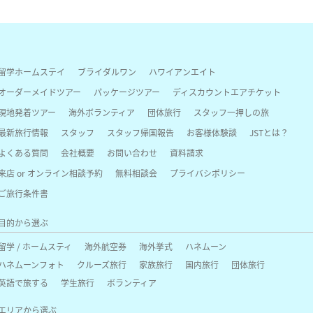
留学ホームステイ
ブライダルワン
ハワイアンエイト
オーダーメイドツアー
パッケージツアー
ディスカウントエアチケット
現地発着ツアー
海外ボランティア
団体旅行
スタッフ一押しの旅
最新旅行情報
スタッフ
スタッフ帰国報告
お客様体験談
JSTとは？
よくある質問
会社概要
お問い合わせ
資料請求
来店 or オンライン相談予約
無料相談会
プライバシポリシー
ご旅行条件書
目的から選ぶ
留学 / ホームスティ
海外航空券
海外挙式
ハネムーン
ハネムーンフォト
クルーズ旅行
家族旅行
国内旅行
団体旅行
英語で旅する
学生旅行
ボランティア
エリアから選ぶ