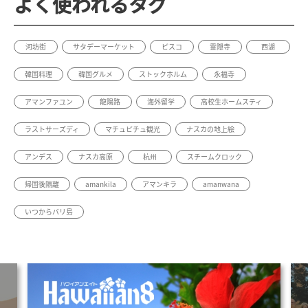
よく使われるタグ
河坊街
サタデーマーケット
ピスコ
霊隠寺
西湖
韓国料理
韓国グルメ
ストックホルム
永福寺
アマンファユン
龍陽路
海外留学
高校生ホームスティ
ラストサーズディ
マチュピチュ観光
ナスカの地上絵
アンデス
ナスカ高原
杭州
スチームクロック
帰国後隔離
amankila
アマンキラ
amanwana
いつからバリ島