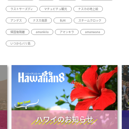
ラストサーズディ
マチュピチュ観光
ナスカの地上絵
アンデス
ナスカ高原
杭州
スチームクロック
帰国後隔離
amankila
アマンキラ
amanwana
いつからバリ島
ハワイのお知らせ