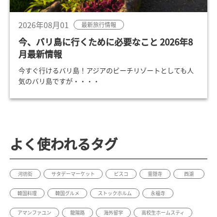
2026年08月01
最新旅行情報
今、バリ島に行くために必要なこと 2026年8
月最新情報
今すぐ行けるバリ島！アジアのビーチリゾートとしても人
気のバリ島ですが・・・・
よく使われるタグ
河坊街
サタデーマーケット
ピスコ
霊隠寺
西湖
韓国料理
韓国グルメ
ストックホルム
永福寺
アマンファユン
龍陽路
海外留学
高校生ホームスティ