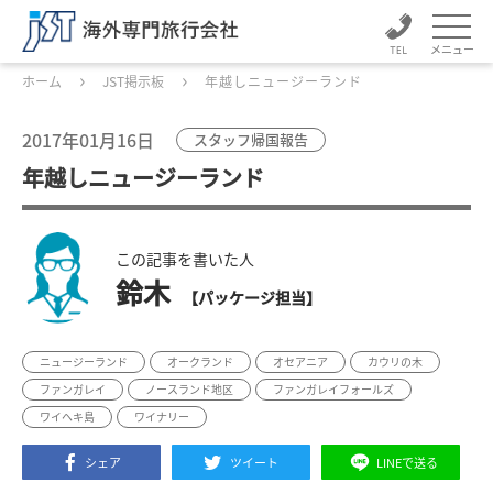
メニュー
ホーム
JST掲示板
年越しニュージーランド
2017年01月16日
スタッフ帰国報告
年越しニュージーランド
この記事を書いた人
鈴木
【パッケージ担当】
ニュージーランド
オークランド
オセアニア
カウリの木
ファンガレイ
ノースランド地区
ファンガレイフォールズ
ワイヘキ島
ワイナリー
シェア
ツイート
LINEで送る