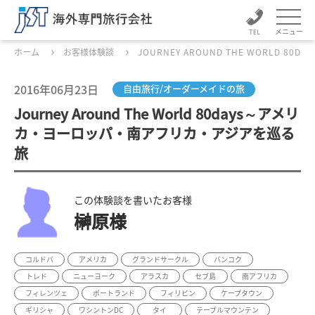
メニュー
ホーム
お客様体験談
JOURNEY AROUND THE WORLD
2016年06月23日
自由旅行/オーダーメイドの旅
Journey Around The World 80days～アメリ
カ・ヨーロッパ・南アフリカ・アジアを巡る
旅
この体験談を書いたお客様
榊原様
コルドバ
アメリカ
グランドサークル
バンコク
トレド
ニューヨーク
アラスカ
セブ島
南アフリカ
フィレンツェ
ポートランド
フィリピン
ケープタウン
ギリシャ
ワシントンDC
タイ
テーブルマウンテン