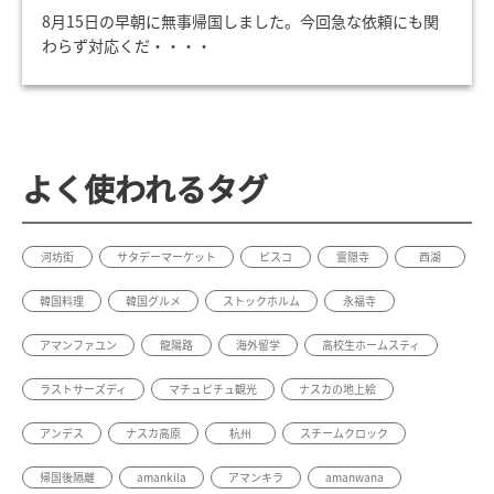
8月15日の早朝に無事帰国しました。今回急な依頼にも関
わらず対応くだ・・・・
よく使われるタグ
河坊街
サタデーマーケット
ピスコ
霊隠寺
西湖
韓国料理
韓国グルメ
ストックホルム
永福寺
アマンファユン
龍陽路
海外留学
高校生ホームスティ
ラストサーズディ
マチュピチュ観光
ナスカの地上絵
アンデス
ナスカ高原
杭州
スチームクロック
帰国後隔離
amankila
アマンキラ
amanwana