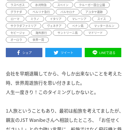
ラスベガス
氷河特急
スペイン
クルーガー国立公園
グラナダ
ベルリナ急行
バルセロナ
アユタヤ遺跡
ローマ
ミラノ
イタリア
マレーシア
スイス
サクラダファミリア
ヴェネチア
ペナン島
マッターホルン
セビージャ
海外旅行
サントリーニ島
マドリード
オーロラ
世界一周
シェア
ツイート
LINEで送る
会社を早期退職してから、今しか出来ないことを考えた
時、世界周遊旅行を思い付きました。
人生一度きり！このタイミングしかないと。
1人旅ということもあり、最初は船旅を考えてましたが、
親友のJST Wanibeさんへ相談したところ、「お任せく
ださい！」との力強い言葉に、船旅ではなく飛行機と鉄