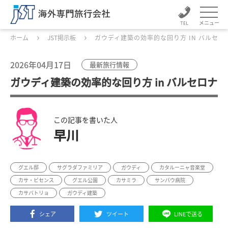
メニュー
ホーム
JST掲示板
ガウディ建築の効率的な回り方 IN バルセロ
2026年04月17日
最新旅行情報
ガウディ建築の効率的な回り方 in バルセロナ
この記事を書いた人
早川
グエル邸
サグラダファミリア
ガウディ
カタルーニャ音楽堂
カサ・ビセンス
グエル公園
カサミラ
サンパウ病院
カサバトリョ
ガウディ建築
シェア
ツイート
LINEで送る